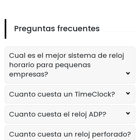
rapida que mantienen el costo de
los alimentos bajo control
Derrick McMahon
Feb 14, 2026
Preguntas frecuentes
Employee Scheduling
Lista de verificacion para la
capacitacion del personal del
restaurante
Cual es el mejor sistema de reloj
Derrick McMahon
Feb 12, 2026
horario para pequenas
empresas?
Food Safety
Lista de verificacion de seguridad
alimentaria para restaurantes
Cuanto cuesta un TimeClock?
Derrick McMahon
Feb 11, 2026
Cuanto cuesta el reloj ADP?
Restaurant Management
Como saber si su restaurante ha
Cuanto cuesta un reloj perforado?
superado su oferta tecnologica