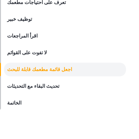
تعرف على احتياجات مطعمك
Employee Scheduling
توظيف خبير
قائمة مراجعة تدريب موظفي المطعم
Derrick McMahon
Feb 12, 2026
اقرأ المراجعات
لا تفوت على القوائم
Food Safety
قائمة التحقق من سلامة الغذاء للمطاعم
اجعل قائمة مطعمك قابلة للبحث
Derrick McMahon
Feb 11, 2026
تحديث البقاء مع التحديثات
الخاتمة
Restaurant Management
كيف تعرف ما إذا كان مطعمك قد تجاوز
مجموعته التقنية
Derrick McMahon
Feb 04, 2026