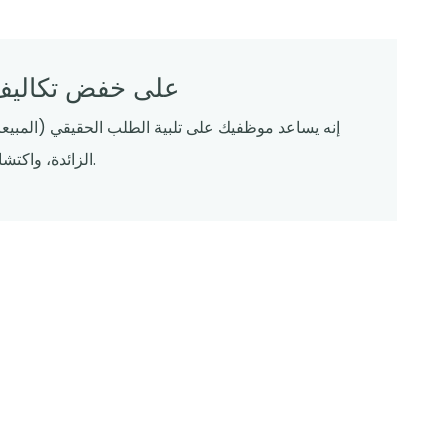
كيف يساعد تكامل POS على خفض
إنه يساعد موظفيك على تلبية الطلب الحقيقي (المبيعا
الزائدة، واكتشاف مخاطر العمل الإضافي وتسرب الوقت في وقت مبكر.
نظام نقاط البيع (POS) الخاص بك «يتحدث إلى» أدوات العمل الخاصة بك تلقائيًا -
بدلاً م
تستخدم م