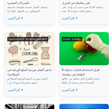
على سلامتك في المنزل
للشركات الصغيرة
سلامة الغذاء شيء يجب أن يؤخذ على
ستجعل أفضل خمسة تطبيقات لجدولة
محمل الجد. ستقدم لك هذه ...
الموظفين من السهل عليك إدا...
اقرأ المزيد
اقرأ المزيد
restaurant-management
food-safety
5 طرق لاستخدام قفازات مناولة
ما هي أفضل موردي السلع الورقية في
الطعام في مطبخك
المطاعم؟
إحدى الطرق التي يمكنك من خلالها
أفضل موردي السلع الورقية للمطاعم
المساعدة في ضمان أن الطعا...
لديهم مجموعة متنوعة من ا...
اقرأ المزيد
اقرأ المزيد