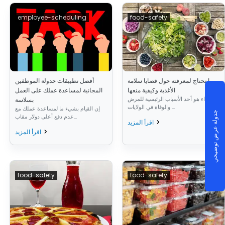
employee-scheduling
food-safety
ما تحتاج لمعرفته حول قضايا سلامة
أفضل تطبيقات جدولة الموظفين
الأغذية وكيفية منعها
المجانية لمساعدة عملك على العمل
الغذاء هو أحد الأسباب الرئيسية للمرض
بسلاسة
والوفاة في الولايات ...
إن القيام بشيء ما لمساعدة عملك مع
جدولة عرض توضيحي
عدم دفع أعلى دولار مقاب...
اقرأ المزيد
اقرأ المزيد
food-safety
food-safety