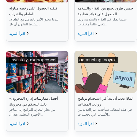
خمس طرق تجمع بين الغذاء والسلامة
كيفية الحصول على رخصة مناولة
للحصول على فوائد عظيمة
الطعام والشراب
عندما نفكر في الغذاء والسلامة، ربما
عندما يتعلق الأمر بالتعامل مع الطعام،
نتخيل عالماً مخيفًا ب...
يشترط القانون أن يك...
اقرأ المزيد
اقرأ المزيد
inventory-management
accounting-payroll
لماذا يجب أن تبدأ في استخدام برنامج
أفضل ممارسات إدارة المخزون-
رواتب المطاعم
دليل للتحكم في مخزونك
في هذه المقالة، سنأخذك عبر العديد من
من تجار التجزئة للبرامج إلى متاجر
الأسباب التي تجعلك ت...
الأجهزة المحلية، تعد ال...
اقرأ المزيد
اقرأ المزيد