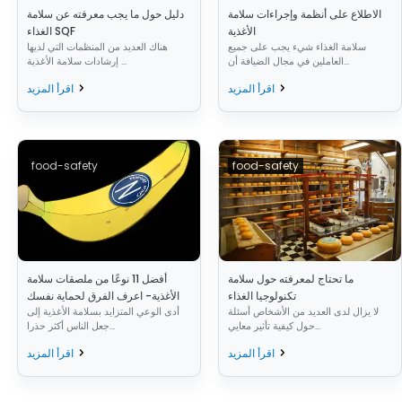
الاطلاع على أنظمة وإجراءات سلامة
دليل حول ما يجب معرفته عن سلامة
الأغذية
الغذاء SQF
سلامة الغذاء شيء يجب على جميع
هناك العديد من المنظمات التي لديها
العاملين في مجال الضيافة أن...
إرشادات سلامة الأغذية ...
اقرأ المزيد
اقرأ المزيد
food-safety
food-safety
ما تحتاج لمعرفته حول سلامة
أفضل 11 نوعًا من ملصقات سلامة
تكنولوجيا الغذاء
الأغذية- اعرف الفرق لحماية نفسك
لا يزال لدى العديد من الأشخاص أسئلة
أدى الوعي المتزايد بسلامة الأغذية إلى
حول كيفية تأثير معايي...
جعل الناس أكثر حذرا...
اقرأ المزيد
اقرأ المزيد