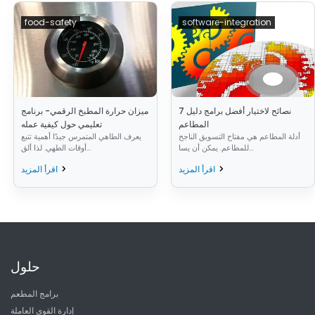
food-safety
software-integration
7 نصائح لاختيار أفضل برامج دليل
ميزان حرارة المطبخ الرقمي- برنامج
المطاعم
تعليمي حول كيفية عمله
أدلة المطاعم هي مفتاح التسويق الناجح
يعرف الطاهي المتمرس جيدًا أهمية تتبع
للمطاعم. يمكن أن يسا...
أوقات الطهي. لذا ألق...
اقرأ المزيد
اقرأ المزيد
حلول
برامج المطعم
إدارة القوى العاملة