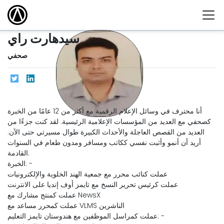
سيدهارت راي
صحفي
أنا محترف في وسائل الإعلام الرقمية مع أكثر من 12 عامًا من الخبرة
كصحفي مع العديد من المؤسسات الإعلامية الرئيسية. لقد كنت جزءًا من
العديد من القصص العاجلة والأحداث الكبيرة طوال مسيرتي حتى الآن.
أريد أن أنمو وأثبت نفسي ككاتب ومسافر ومدون طعام في السنوات
القادمة.
الخبرة: -
عملت كنائب محرر مع جمعية الهند الخلوية والإلكترونيات
عملت كرئيس تحرير النسخ مع تايمز أوف إنديا على الانترنت
عملت كمنتج مشارك مع NewsX
عملت كمحرر مساعد مع VLMS الناشرين
عملت كمراسل الموظفين مع هندوستان تايمز التعليم: -