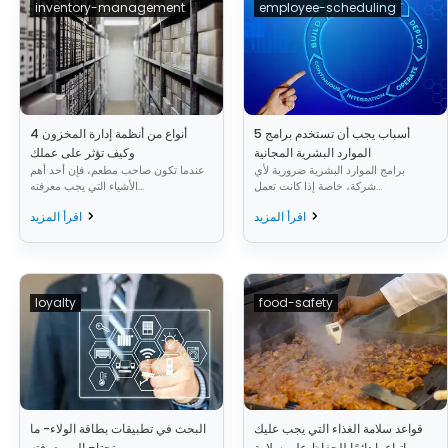
inventory-management
employee-scheduling
5 أسباب يجب أن تستخدم برامج
4 أنواع من أنظمة إدارة المخزون
الموارد البشرية المجانية
وكيف تؤثر على عملك
برامج الموارد البشرية ضرورية لأي
عندما تكون صاحب مطعم، فإن أحد أهم
شركة، خاصة إذا كانت تعمل...
الأشياء التي يجب معرفته...
اقرأ المزيد
اقرأ المزيد
loyalty
food-safety
قواعد سلامة الغذاء التي يجب عليك
البحث في تطبيقات بطاقة الولاء- ما
اتباعها دائمًا للحفاظ على سلامة
تحتاج إلى معرفته