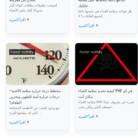
أصبحت تطبيقات بطاقات الولاء أكثر
عائلتك
شيوعًا. إليك بعض الأشياء...
هل قواعد سلامة الغذاء هي نفسها دائمًا
لجميع العائلات؟ لا....
اقرأ المزيد
اقرأ المزيد
food-safety
food-safety
كيفية تحديد سلامة الغذاء PHF في أي
مخطط درجة حرارة سلامة الأغذية-
مكان أنت
درجات حرارة آمنة للطهي وتخزين
سلامة الغذاء PHF شيء غير معروف جيدًا
الطعام؟
لمعظم الناس ولكن يجب...
مع وجود العديد من الأطعمة المختلفة
التي قد يطبخها المرء، ...
اقرأ المزيد
اقرأ المزيد