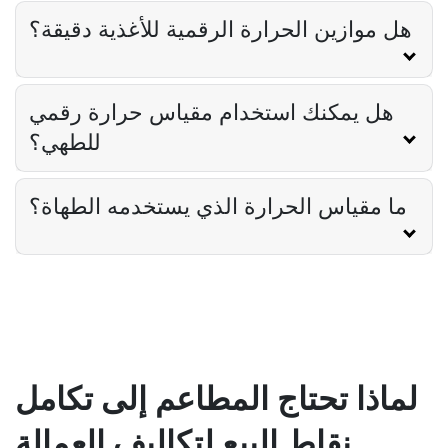
هل موازين الحرارة الرقمية للأغذية دقيقة؟
Food Safety
قائمة التحقق من سلامة الغذاء للمطاعم
Derrick McMahon
Feb 11, 2026
هل يمكنك استخدام مقياس حرارة رقمي
للطهي؟
Restaurant Management
كيف تعرف ما إذا كان مطعمك قد تجاوز
ما مقياس الحرارة الذي يستخدمه الطهاة؟
مجموعته التقنية
Derrick McMahon
Feb 04, 2026
Restaurant Management
كيفية تقليل ساعات العمل الإضافية في
المطاعم
Derrick McMahon
Feb 04, 2026
لماذا تحتاج المطاعم إلى تكامل
نقاط البيع لتكاليف العمالة
Restaurant Management