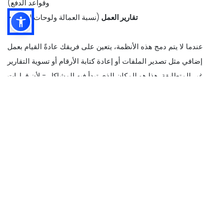
وقواعد الدفع)
- تقارير العمل
(نسبة العمالة ولوحات الأداء)
عندما لا يتم دمج هذه الأنظمة، يتعين على فريقك عادةً القيام بعمل
إضافي مثل تصدير الملفات أو إعادة كتابة الأرقام أو تسوية التقارير
غير المتطابقة. هذا هو المكان الذي تبدأ فيه المشاكل - لأن قرارات
العمل تعتمد على بيانات المبيعات والعمالة الدقيقة.
مع تكامل نقاط البيع، تنتقل البيانات الرئيسية تلقائيًا بين الأنظمة، مثل
-
- بيانات المبيعات
(إجمالي المبيعات والمبيعات بالساعة وجزء اليوم
والقناة)
- المعاملات وعدد الطلبات
(حتى تتمكن من تعيين الموظفين لحركة
الزوار الحقيقية، وليس التخمينات)