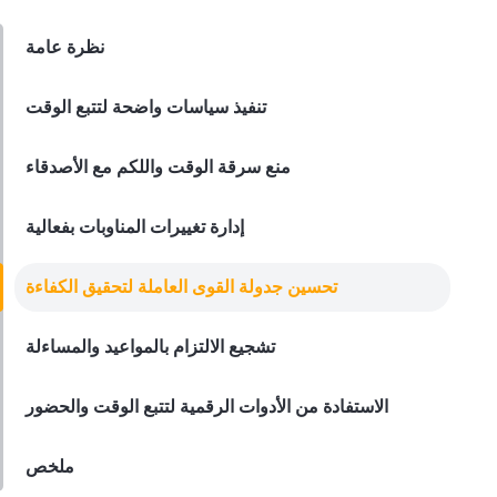
Derrick McMahon
Feb 14, 2026
نظرة عامة
Employee Scheduling
تنفيذ سياسات واضحة لتتبع الوقت
قائمة مراجعة تدريب موظفي المطعم
Derrick McMahon
Feb 12, 2026
منع سرقة الوقت واللكم مع الأصدقاء
إدارة تغييرات المناوبات بفعالية
Food Safety
قائمة التحقق من سلامة الغذاء للمطاعم
تحسين جدولة القوى العاملة لتحقيق الكفاءة
Derrick McMahon
Feb 11, 2026
تشجيع الالتزام بالمواعيد والمساءلة
الاستفادة من الأدوات الرقمية لتتبع الوقت والحضور
Restaurant Management
كيف تعرف ما إذا كان مطعمك قد تجاوز
مجموعته التقنية
ملخص
Derrick McMahon
Feb 04, 2026