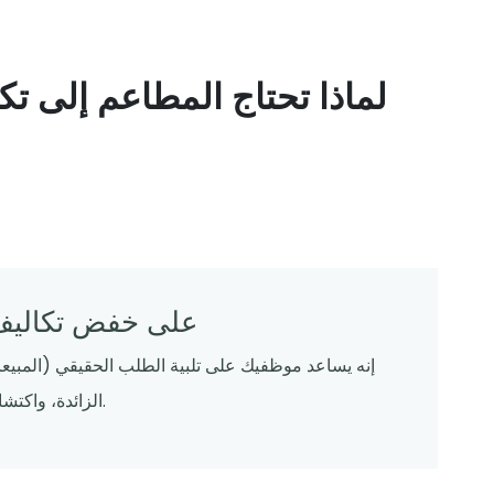
لماذا تحتاج المطاعم إلى تكا
كيف يساعد تكامل POS على خفض
إنه يساعد موظفيك على تلبية الطلب الحقيقي (المبيعا
الزائدة، واكتشاف مخاطر العمل الإضافي وتسرب الوقت في وقت مبكر.