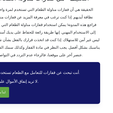
الحقيقة هي أن قفازات مناولة الطعام التي تستخدم لمرة واح
نظافة أيديهم. إذا كنت ترغب في معرفة المزيد عن قفازات من
فراجع هذه المدونة! يمكن استخدام قفازات مناولة الطعام التي
إلى الاستخدام المهني. إنها طريقة رائعة للحفاظ على يديك آمنة
ليس غير آمن للاستهلاك. إذا كنت قد اتخذت قرارك بالفعل بشأن ش
يناسبك بشكل أفضل. يجب النظر في مادة القفاز وكذلك سمك القفا
عنصر آخر على موقعنا، فالرجاء عدم التردد في التواصل معنا! نحن نهتم بعملائنا ونريد التأكد من أنهم سعداء بكل ما نبيعه.
أنت تبحث عن قفازات للتعامل مع الطعام تستخدم لمرة واحدة، لكنك لا تعرف ما تحتاج إلى معرفته.
لا تريد إنفاق الأموال على منتج لا يلبي احتياجاتك.
ابدأ م