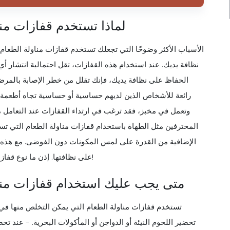
لماذا تستخدم قفازات من
الأسباب الأكثر وضوحًا التي تجعلك تستخدم قفازات مناولة الطعام
نظافة يديك. عند استخدام هذه القفازات، تقل احتمالية انتشار أي 
الحفاظ على نظافة يديك، فإنك تقلل من خطر الإصابة بالمرض 
رائعة للأشخاص الذين لديهم حساسية أو حساسية تجاه أطعمة م
وتعمل في مخبز، فقد ترغب في ارتداء القفازات عند التعامل مع
المحترفين مثل الطهاة باستخدام قفازات مناولة الطعام التي تس
الإضافية من القدرة على لمس المكونات دون الفوضى. مع هذه الأ
على نظافتها. إذن ما نوع قفاز مناولة الطعام القابل للتصرف الذي يجب عليك شراؤه؟ اقرأ على!
متى يجب عليك استخدام قفازات منا
تستخدم قفازات مناولة الطعام التي يمكن التخلص منها ف
تحضير اللحوم النيئة أو الدواجن أو المأكولات البحرية. - عند تح