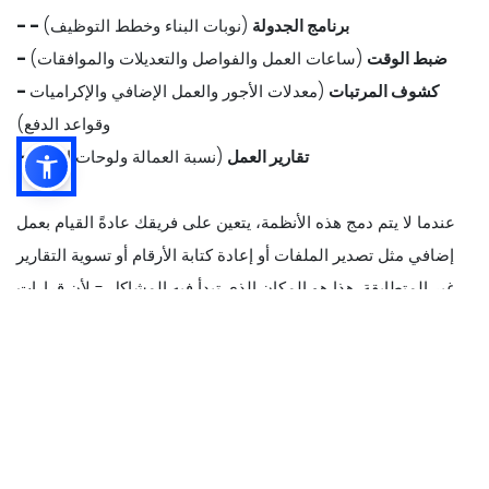
- - برنامج الجدولة
(نوبات البناء وخطط التوظيف)
- ضبط الوقت
(ساعات العمل والفواصل والتعديلات والموافقات)
- كشوف المرتبات
(معدلات الأجور والعمل الإضافي والإكراميات
وقواعد الدفع)
- تقارير العمل
(نسبة العمالة ولوحات الأداء)
عندما لا يتم دمج هذه الأنظمة، يتعين على فريقك عادةً القيام بعمل
إضافي مثل تصدير الملفات أو إعادة كتابة الأرقام أو تسوية التقارير
غير المتطابقة. هذا هو المكان الذي تبدأ فيه المشاكل - لأن قرارات
العمل تعتمد على بيانات المبيعات والعمالة الدقيقة.
مع تكامل نقاط البيع، تنتقل البيانات الرئيسية تلقائيًا بين الأنظمة، مثل
-
- بيانات المبيعات
(إجمالي المبيعات والمبيعات بالساعة وجزء اليوم