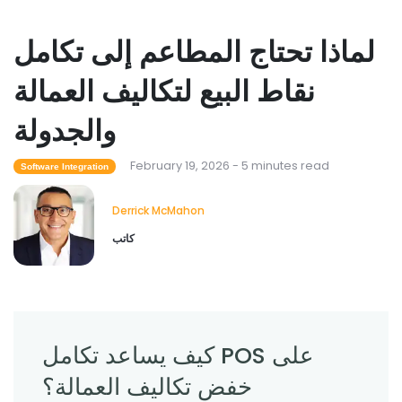
Derrick McMahon
Feb 04, 2026
لماذا تحتاج المطاعم إلى تكامل
Restaurant Management
نقاط البيع لتكاليف العمالة
كيف يساعد برنامج جرد المطاعم في التحكم
في تكاليف الطعام
والجدولة
Derrick McMahon
Feb 04, 2026
February 19, 2026 - 5 minutes read
Software Integration
Restaurant Management
Derrick McMahon
ما هي تقنية المطاعم التي تعمل على تحسين
كاتب
تجربة تناول الطعام؟
Derrick McMahon
Feb 03, 2026
كيف يساعد تكامل POS على
خفض تكاليف العمالة؟