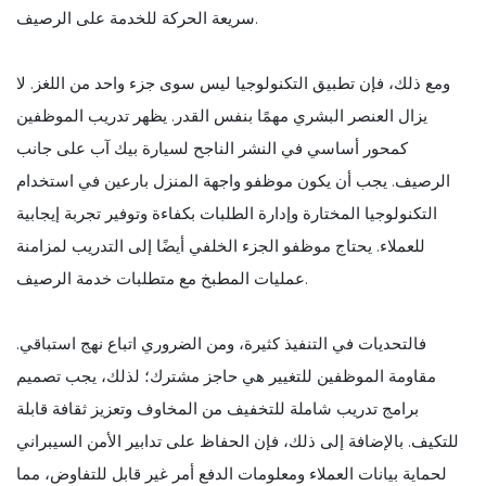
سريعة الحركة للخدمة على الرصيف.
ومع ذلك، فإن تطبيق التكنولوجيا ليس سوى جزء واحد من اللغز. لا
يزال العنصر البشري مهمًا بنفس القدر. يظهر تدريب الموظفين
كمحور أساسي في النشر الناجح لسيارة بيك آب على جانب
الرصيف. يجب أن يكون موظفو واجهة المنزل بارعين في استخدام
التكنولوجيا المختارة وإدارة الطلبات بكفاءة وتوفير تجربة إيجابية
للعملاء. يحتاج موظفو الجزء الخلفي أيضًا إلى التدريب لمزامنة
عمليات المطبخ مع متطلبات خدمة الرصيف.
فالتحديات في التنفيذ كثيرة، ومن الضروري اتباع نهج استباقي.
مقاومة الموظفين للتغيير هي حاجز مشترك؛ لذلك، يجب تصميم
برامج تدريب شاملة للتخفيف من المخاوف وتعزيز ثقافة قابلة
للتكيف. بالإضافة إلى ذلك، فإن الحفاظ على تدابير الأمن السيبراني
لحماية بيانات العملاء ومعلومات الدفع أمر غير قابل للتفاوض، مما