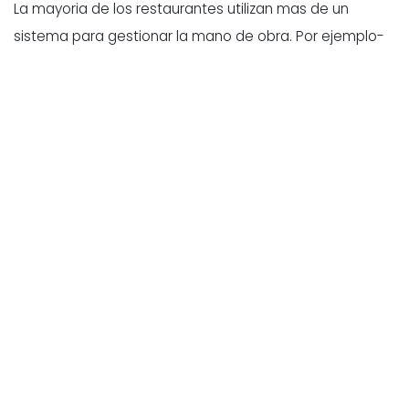
La mayoria de los restaurantes utilizan mas de un
sistema para gestionar la mano de obra. Por ejemplo-
- Software de programacion
(creacion de turnos y
planes de personal)
- Control del tiempo (registros
, descansos,
modificaciones, aprobaciones)
- Nominas
(tasas salariales, horas extras, propinas,
reglas salariales)
- Informes laborales
(paneles de porcentaje de
mano de obra y rendimiento) Cuando estos sistemas
no estan integrados, el equipo suele tener que realizar
tareas adicionales, como exportar archivos, volver a
escribir numeros o conciliar informes que no coinciden.