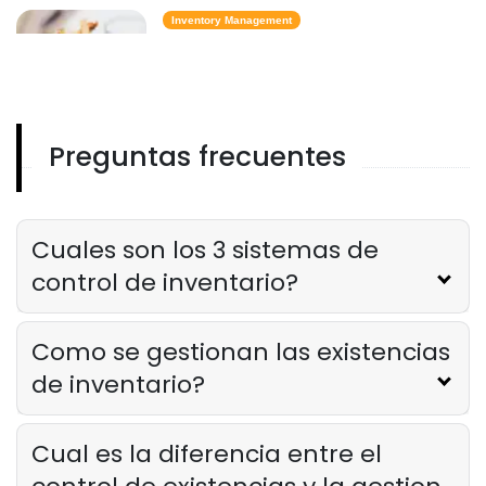
Inventory Management
6 metricas de inventario de comida
rapida que mantienen el costo de
los alimentos bajo control
Derrick McMahon
Feb 14, 2026
Preguntas frecuentes
Employee Scheduling
Lista de verificacion para la
capacitacion del personal del
restaurante
Cuales son los 3 sistemas de
Derrick McMahon
Feb 12, 2026
control de inventario?
Food Safety
Como se gestionan las existencias
Lista de verificacion de seguridad
alimentaria para restaurantes
de inventario?
Derrick McMahon
Feb 11, 2026
Cual es la diferencia entre el
Restaurant Management