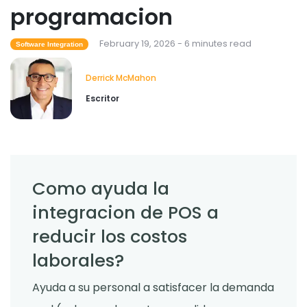
programacion
Derrick McMahon
Feb 03, 2026
February 19, 2026 - 6 minutes read
Software Integration
Derrick McMahon
Escritor
Como ayuda la
integracion de POS a
reducir los costos
laborales?
Ayuda a su personal a satisfacer la demanda