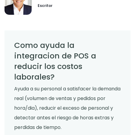
Derrick McMahon
Feb 04, 2026
Escritor
Restaurant Management
Como reducir las horas extras en los
restaurantes
Como ayuda la
Derrick McMahon
Feb 04, 2026
integracion de POS a
reducir los costos
Restaurant Management
Como el software de inventario de
laborales?
restaurantes ayuda a controlar los
costos de los alimentos
Ayuda a su personal a satisfacer la demanda
Derrick McMahon
Feb 04, 2026
real (volumen de ventas y pedidos por
hora/dia), reducir el exceso de personal y
Restaurant Management
Que tecnologia para restaurantes
detectar antes el riesgo de horas extras y
mejora la experiencia gastronomica?
perdidas de tiempo.
Derrick McMahon
Feb 03, 2026