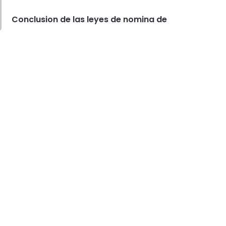
Derrick McMahon
Feb 04, 2026
Conclusion de las leyes de nomina de
Restaurant Management
Como reducir las horas extras en
los restaurantes
Derrick McMahon
Feb 04, 2026
Restaurant Management
Como el software de inventario
de restaurantes ayuda a
controlar los costos de los
alimentos
Derrick McMahon
Feb 04, 2026
Restaurant Management
Que tecnologia para
restaurantes mejora la