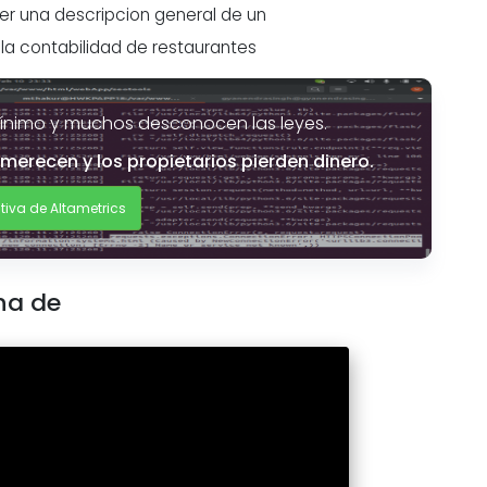
er una descripcion general de un
 la contabilidad de restaurantes
mínimo y muchos desconocen las leyes.
merecen y los propietarios pierden dinero.
tiva de Altametrics
na de