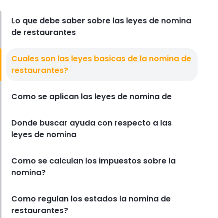
comida rapida que mantienen el
costo de los alimentos bajo
Lo que debe saber sobre las leyes de nomina
control
de restaurantes
Derrick McMahon
Feb 14, 2026
Cuales son las leyes basicas de la nomina de
Employee Scheduling
restaurantes?
Lista de verificacion para la
capacitacion del personal del
restaurante
Como se aplican las leyes de nomina de
Derrick McMahon
Feb 12, 2026
Donde buscar ayuda con respecto a las
Food Safety
leyes de nomina
Lista de verificacion de seguridad
alimentaria para restaurantes
Como se calculan los impuestos sobre la
Derrick McMahon
Feb 11, 2026
nomina?
Restaurant Management
Como regulan los estados la nomina de
Como saber si su restaurante ha
restaurantes?
superado su oferta tecnologica