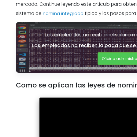
mercado. Continue leyendo este articulo para obten
sistema de
nomina integrado
tipico y los pasos para
Los empleados no reciben el salario 
Los empleados no reciben la paga que se 
Oficina administra
Como se aplican las leyes de nomi