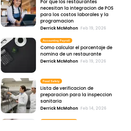
Por que los restaurantes
necesitan la integracion de POS
para los costos laborales y la
programacion
Derrick McMahon
Feb 19, 2026
Accounting Payroll
Como calcular el porcentaje de
nomina de un restaurante
Derrick McMahon
Feb 19, 2026
Food Safety
Lista de verificacion de
preparacion para la inspeccion
sanitaria
Derrick McMahon
Feb 14, 2026
Inventory Management
6 metricas de inventario de