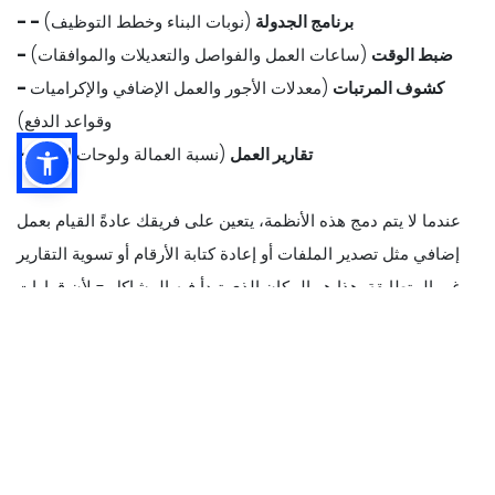
- - برنامج الجدولة
(نوبات البناء وخطط التوظيف)
- ضبط الوقت
(ساعات العمل والفواصل والتعديلات والموافقات)
- كشوف المرتبات
(معدلات الأجور والعمل الإضافي والإكراميات
وقواعد الدفع)
- تقارير العمل
(نسبة العمالة ولوحات الأداء)
عندما لا يتم دمج هذه الأنظمة، يتعين على فريقك عادةً القيام بعمل
إضافي مثل تصدير الملفات أو إعادة كتابة الأرقام أو تسوية التقارير
غير المتطابقة. هذا هو المكان الذي تبدأ فيه المشاكل - لأن قرارات
العمل تعتمد على بيانات المبيعات والعمالة الدقيقة.
مع تكامل نقاط البيع، تنتقل البيانات الرئيسية تلقائيًا بين الأنظمة، مثل
-
- بيانات المبيعات
(إجمالي المبيعات والمبيعات بالساعة وجزء اليوم