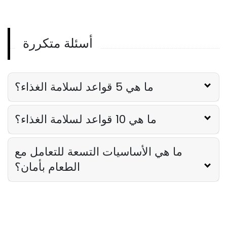
على تكلفة الطعام تحت السيطرة
Derrick McMahon
Feb 14, 2026
أسئلة متكررة
Employee Scheduling
قائمة مراجعة تدريب موظفي المطعم
Derrick McMahon
Feb 12, 2026
ما هي 5 قواعد لسلامة الغذاء؟
ما هي 10 قواعد لسلامة الغذاء؟
Food Safety
قائمة التحقق من سلامة الغذاء للمطاعم
Derrick McMahon
Feb 11, 2026
ما هي الأساسيات التسعة للتعامل مع
الطعام بأمان؟
Restaurant Management
كيف تعرف ما إذا كان مطعمك قد تجاوز
مجموعته التقنية
Derrick McMahon
Feb 04, 2026