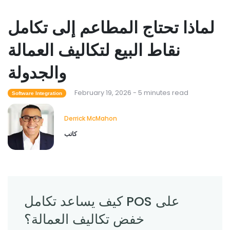
لماذا تحتاج المطاعم إلى تكامل
Restaurant Management
نقاط البيع لتكاليف العمالة
كيفية تقليل ساعات العمل الإضافية في
المطاعم
والجدولة
Derrick McMahon
Feb 04, 2026
February 19, 2026 - 5 minutes read
Software Integration
Restaurant Management
كيف يساعد برنامج جرد المطاعم في التحكم
Derrick McMahon
في تكاليف الطعام
كاتب
Derrick McMahon
Feb 04, 2026
Restaurant Management
ما هي تقنية المطاعم التي تعمل على تحسين
كيف يساعد تكامل POS على
تجربة تناول الطعام؟
Derrick McMahon
Feb 03, 2026
خفض تكاليف العمالة؟