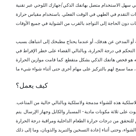
لاستخدام متصل بهاتفك الذكي/جهازك اللوحي عبر تقنية Bluetooth، ويمكن إدخاله في الجزء الأكثر حيوية من
دم في الطهي في الوقت الفعلي. باستخدام مقياس حرارة Bluetooth BBQ، يمكن مراقبة التقدم في
 أو المدخن عن هدفك، أو عندما يحتاج مطبخك إلى انتباهك بسبب
تم التحكم في درجة الحرارة، وبالتالي القضاء على خطر الإفراط في
ه هو فحص هاتفك الذكي بشكل متقطع. كما قامت موازين الحرارة
كيف يعمل؟
لاسلكية هذه للشواء مدمجة ولاسلكية وبالتالي خالية من المتاعب.
ث على ثلاثة مكونات مادية- المسبار والكابل وجهاز الإرسال. يتم
للتحقق من درجات حرارة الطعام الداخلية ومراقبة درجة الحرارة
لشواء، وحتى أثناء إعادة التسخين والتبريد والذوبان، وما إلى ذلك