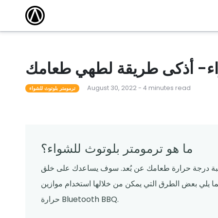
مقالات
أكاديمية التدريب
كتشف أحدث
وسّع نطاق معرفتك واكتسب الشهادة من خلال
الاستفادة من دوراتنا التدريبية المجانية عبر الإنترنت.
 101
أحداث محلية
مطعم ناجح
قاد المدرب دورات لمساعدة المشغلين على تعلم كل
شيء من القدرات الأساسية إلى الميزات المتقدمة.
اء- أذكى طريقة لطهي طعامك
لقوالب
ندوات عبر الإنترنت
August 30, 2022 - 4 minutes read
م قوالبنا
تساعدك البرامج التعليمية المجانية عبر الإنترنت التي
ترمومتر بلوتوث للشواء
يقودها الخبراء على المضي قدمًا والبقاء على اطلاع.
ما هو ترمومتر بلوتوث للشواء؟
اقبة درجة حرارة طعامك عن بُعد. سوف يساعدك على خلق
يما يلي بعض الطرق التي يمكن من خلالها استخدام موازين
حرارة Bluetooth BBQ.