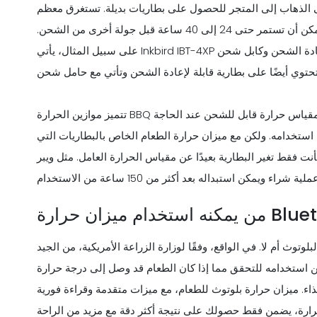
لى الذهاب إلى المتجر للحصول على بطاريات بديلة. تستغرق معظم
الأجهزة ما يصل إلى ثلاث ساعات للحصول على شحن كامل ويمكن أن تستمر حتى 24 إلى 40 ساعة قبل جولة أخرى من الشحن.
على سبيل المثال، يأتي Inkbird IBT-4XP مع بطارية قابلة لإعادة الشحن وكابل شحن USB، مما يسهل تشغيله. MeatStick Mini،
تتميز موازين الحرارة BBQ النادرة التي تعمل بالبطارية بمزاياها الخاصة. إذا لم يتم شحن مقياس حرارة قابل للشحن عند الحاجة
 استخدامه. ولكن مع ميزان حرارة الطعام الخاص بالبطاريات التي
 البطارية بعيدًا عن مقياس الحرارة العامل. مثل ويبر iGrill's Mini لديه واحد CR2032 بطارية
وث أم لا. في الواقع، وفقًا لوزارة الزراعة الأمريكية، من الجيد
ن استخدامه للتحقق مما إذا كان الطعام قد وصل إلى درجة حرارة
غذاء. ميزان حرارة بلوتوث للطعام، مع ميزات متقدمة وقراءة فورية