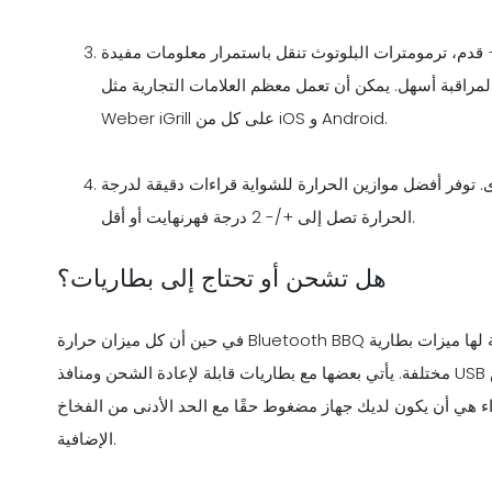
تنبيهات التلقائية- عادة ما تكون قادرة على نطاق يصل إلى 150+ قدم، ترمومترات البلوتوث تنقل باستمرار معلومات مفيدة
هل. يمكن أن تعمل معظم العلامات التجارية مثل Meater Plus و ThermoPro TP و
Weber iGrill على كل من iOS و Android.
ى. توفر أفضل موازين الحرارة للشواية قراءات دقيقة لدرجة
الحرارة تصل إلى +/- 2 درجة فهرنهايت أو أقل.
هل تشحن أو تحتاج إلى بطاريات؟
في حين أن كل ميزان حرارة Bluetooth BBQ يتطلب طاقة البطارية للعمل، فإن العلامات التجارية المختلفة لها ميزات بطارية
مختلفة. يأتي بعضها مع بطاريات قابلة لإعادة الشحن ومنافذ USB مدمجة وكابل شحن، وبعضها يحتاج إلى بطاريات يمكن التخلص
واء هي أن يكون لديك جهاز مضغوط حقًا مع الحد الأدنى من الفخاخ
الإضافية.