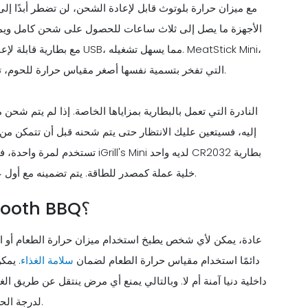
مع ميزان حرارة بلوتوث قابل لإعادة الشحن، لن تضطر أبدًا إ
التي تفخر بتسمية نفسها أصغر مقياس حرارة للحوم، تحتوي أيضًا على بطارية قابلة لإعادة الشحن وتأتي مع حامل شحن.
إليه، فسيتعين عليك الانتظار حتى يتم شحنه قبل أن تتمكن من
تستخدم لمرة واحدة، فأنت فقط تغير
خلية عملة كمصدر للطاقة. يتم تضمينه مع أول عملية شراء ويمكن استبداله بعد أكثر من 150 ساعة من الاستخدام.
من يمكنه استخدام ميزان حرارة Bluetooth BBQ؟
عادة، يمكن لأي شخص يطبخ استخدام ميزان حرارة الطعام أو البلوت
دائمًا استخدام مقياس حرارة الطعام لضمان
سلامة الغذاء
. يمك
داخلية دنيا آمنة أم لا. وبالتالي يمنع أي مرض ينتقل عن طريق ال
لدرجة الحرارة، يضمن فقط حصولك على نتيجة أكثر دقة مع مزيد من الراحة.