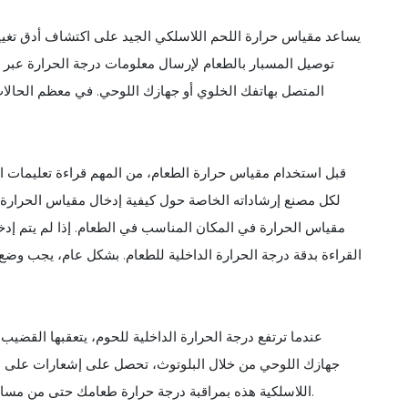
يساعد مقياس حرارة اللحم اللاسلكي الجيد على اكتشاف أدق تغيير
توصيل المسبار بالطعام لإرسال معلومات درجة الحرارة عبر ا
المتصل بهاتفك الخلوي أو جهازك اللوحي. في معظم الحالات
لكل مصنع إرشاداته الخاصة حول كيفية إدخال مقياس الحرارة 
مقياس الحرارة في المكان المناسب في الطعام. إذا لم يتم إدخ
القراءة بدقة درجة الحرارة الداخلية للطعام. بشكل عام، يجب وضع م
عندما ترتفع درجة الحرارة الداخلية للحوم، يتعقبها القض
جهازك اللوحي من خلال البلوتوث، تحصل على إشعارات على ال
اللاسلكية هذه بمراقبة درجة حرارة طعامك حتى من مسافة 150 قدمًا. يحتوي بعضها على نطاق لاسلكي يصل إلى 300 قدم.