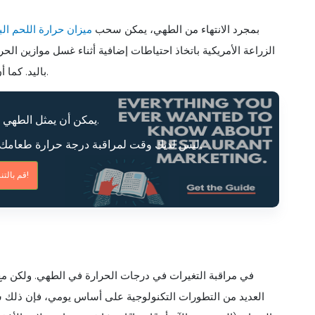
بمجرد الانتهاء من الطهي، يمكن سحب
ميزان حرارة اللحم ال
الزراعة الأمريكية باتخاذ احتياطات إضافية أثناء غسل موازين ال
باليد. كما أن مجسات ميزان الحرارة حادة ويجب التعامل معها وتخزينها بعناية.
يمكن أن يمثل الطهي في الهواء الطلق تحديًا.
ليس لديك وقت لمراقبة درجة حرارة طعامك، أو لا تعرف كم من الوقت سيستغرق الطهي.
قم بالتنزيل الآن!
العديد من التطورات التكنولوجية على أساس يومي، فإن ذلك سي