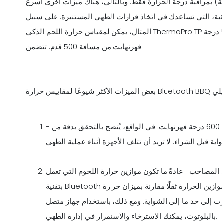
غذية) بمراقبة درجة الحرارة فقط. وبالتالي، هناك ميزات أخرى أسرع
ائية، التي تساعدك في اتخاذ قرارات الطهي المستنيرة. على سبيل
المثال، يمكن لمقياس حرارة اللحم الذكي ThermoPro TP الذي يعمل بالبلوتوث قياس درجات حرارة تصل إلى 572 درجة
فهرنهايت من مسافة 500 قدم. تتضمن
ييس حرارة Bluetooth BBQ ما يلي
- مقاومة للحرارة- تتحمل معظم الأجهزة درجة حرارة تصل إلى 600 درجة فهرنهايت. في الواقع، يُنصح بالتحقق بدقة من
لمصاحب- عادةً ما تكون موازين حرارة اللحوم التي تعمل
بتقنية Bluetooth هي أكثر موازين الحرارة ثقلًا مقارنة بميزان حرارة wi-fi أو مقياس حرارة للقراءة الفورية. يحتوي الأخيران
ب إلى حد ما إلى الشواية. ومع ذلك، باستخدام جهاز متصل
بالبلوتوث، يمكنك الاسترخاء والاستمرار في إدارة الطهي.