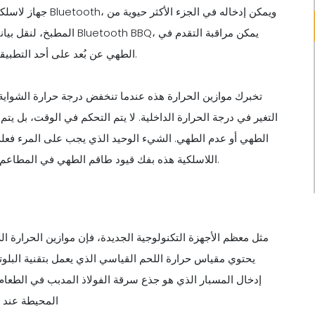
جهاز لاسلكي سهل ا
المطبخ، لنقل بيانات التق
الطهي عن بُعد على أحد التطبيقات دون الحاجة إلى التواجد بالقرب من الشواية في جميع الأوقات.
تخبرك موازين الحرارة هذه عندما تنخفض درجة حرارة الشواية
التغير في درجة الحرارة الداخلية. لا يتم التحكم في الوقت، بل ي
الطهي أو عدم الطهي. الشيء الوحيد الذي يجب على المرء فعل
اللاسلكية هذه بفك قيود طاقم الطهي في المطاعم، مما سمح لهم بالتركيز على مهام أخرى حتى أثناء شواء شيء ما.
مثل معظم الأجهزة التكنولوجية الجديدة، فإن موازين الحرارة ال
يحتوي مقياس حرارة اللحم القياسي الذي يعمل بتقنية البلوتو
إدخال المسبار الذي هو جذع سرقة الفولاذ المدبب في الطعام 
المحيطة عند ا