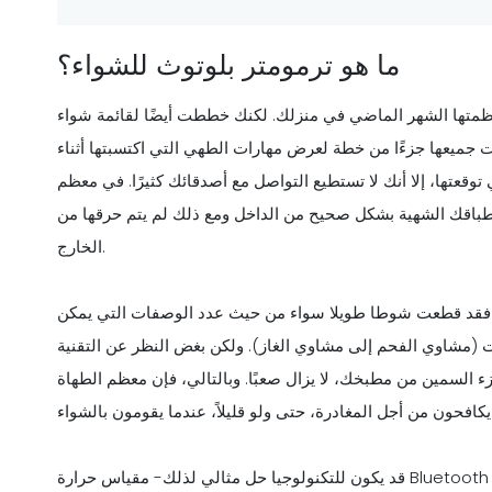
ما هو ترمومتر بلوتوث للشواء؟
نظمتها الشهر الماضي في منزلك. لكنك خططت أيضًا لقائمة شواء
ت جميعها جزءًا من خطة لعرض مهارات الطهي التي اكتسبتها أثناء
توقعتها، إلا أنك لا تستطيع التواصل مع أصدقائك كثيرًا. في معظم
 أطباقك الشهية بشكل صحيح من الداخل ومع ذلك لم يتم حرقها من
الخارج.
، فقد قطعت شوطا طويلا سواء من حيث عدد الوصفات التي يمكن
ت (مشاوي الفحم إلى مشاوي الغاز). ولكن بغض النظر عن التقنية
 السمين من مطبخك، لا يزال صعبًا. وبالتالي، فإن معظم الطهاة
ندما يقومون بالشواء.
قد يكون للتكنولوجيا حل مثالي لذلك- مقياس حرارة Bluetooth BBQ، أو مقياس حرارة اللحم البلوتوث كما يشار إليه بشكل شائع.