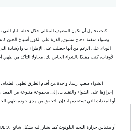
كنت تحاول أن تكون المضيف المثالي خلال حفلة النار التي 
وشواء متقنة. دجاج مشوي, الذرة على الكوز, أسياخ الجبن كان
الوباء. على الرغم من أنها حصلت على الإطراءات والإشادة التي 
الأوقات، كنت مقيدًا بالشواء الخاص بك، محاولًا التأكد من طهي
الشواء صعب. ربما، واحدة من أقدم الطرق لطهي الطعام
إجراؤها على الشواء والتقنيات، إلى مجموعة متنوعة من المعدا
أو المعدات التي تستخدمها، فإن التحقق من مدى جودة طهي الجزء
يكافحون من أجل المغادرة، حتى ولو قليلاً، ع