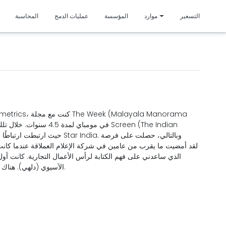
متمي
التسعير
موارد
المؤسسة
عمليات الدمج
المحاسبة
الآسيوي (دلهي). هناك تعلمت كل شيء عن الصحافة - تعقيدات الكتابة وإعداد التقارير، وأهمية تحليل ومقارنة وتباين وربط وفحص أي محتوى قبل نشره أو طرحه للاستهلاك.