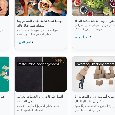
لغذاء CDC- المنظور المهم
متوسط نسبة تكلفة طعام المطعم وما
ا كان مركز السيطرة على الأمراض
يمكنك فعله حيال ذلك
(CDC) الصوت الرائد في...
دعونا نتحدث عن متوسط نسبة تكلفة
لا 
طعام المطعم. هناك حيل تست...
اقرأ المزيد
اقرأ المزيد
restaurant-management
inventory-management
5 نصائح أساسية لإدارة المخزون
أفضل شركات إدارة الخدمات الغذائية
يمكن أن توفر لك المال
في الصناعة
إدارة المخزون الأساسية جزءًا حيويًا
عندما يتعلق الأمر بإدارة أعمال ناجحة
من أي عمل يعمل بس...
لخدمات الطعام، فلا ي...