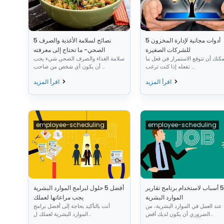
5 أدوات مجانية لإدارة المخزون
5 نصائح لسلامة الأغذية والصرف
للشركات الصغيرة
الصحي- ما تحتاج إلى معرفته
يمكنك أن تتوقع الاستمرار في فعل ما
سلامة الغذاء والصرف الصحي شيء يجب
تفعله إذا كنت ترغب ...
أن يكون أي شخص من صاحب ...
اقرأ المزيد
اقرأ المزيد
employee-scheduling
employee-scheduling
أهم 5 أسباب لاستخدام برنامج تقارير
أفضل 5 حلول لبرامج الموارد البشرية
الموارد البشرية
يجب مراعاتها لعملك
عند العمل في الموارد البشرية، من
أنت بالتأكيد بحاجة إلى أفضل برامج
الضروري أن يكون لديك أفض...
الموارد البشرية لعملك ل...