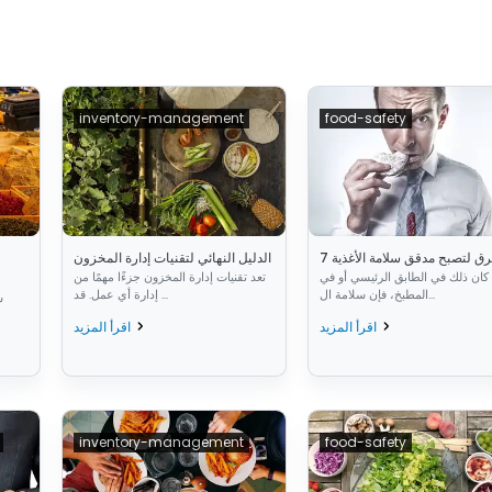
inventory-management
food-safety
طرق لتصبح مدقق سلامة الأغذية
الدليل النهائي لتقنيات إدارة المخزون
كان ذلك في الطابق الرئيسي أو في
تعد تقنيات إدارة المخزون جزءًا مهمًا من
المطبخ، فإن سلامة ال...
إدارة أي عمل. قد ...
س
اقرأ المزيد
اقرأ المزيد
inventory-management
food-safety