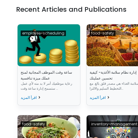
Recent Articles and Publications
employee-scheduling
food-safety
إدارة نظام سلامة الأغذية- كيفية
ساعة وقت الموظف المجانية لمنح
تحسين عمليتك
عملك ميزة تنافسية
لامة الغذاء هي مصدر قلق بالغ. مع
رعاية موظفيك أمر لا بد منه لأي عمل.
التخطيط السليم والالتزا...
ستسمح إدارة ساعة وقت ...
اقرأ المزيد
اقرأ المزيد
food-safety
inventory-management