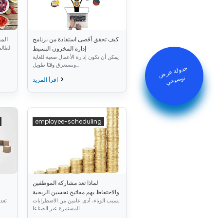
كيف تحقق أقصى استفادة من برنامج
سلامة ا
لطالم
إدارة المخزون البسيط
يمكن أن تكون إدارة الأعمال صعبة للغاية
وتستغرق وقتًا طويل...
جدولة عرض
توض
يح
ي
اقرأ المزيد
employee-scheduling
لماذا تعد مشاركة الموظفين
والاحتفاظ بهم مفاتيح تحسين الربحية
بسبب الوباء، أدى عامين من الاضطرابات
تعد 
المستمرة عبر الصناعا...