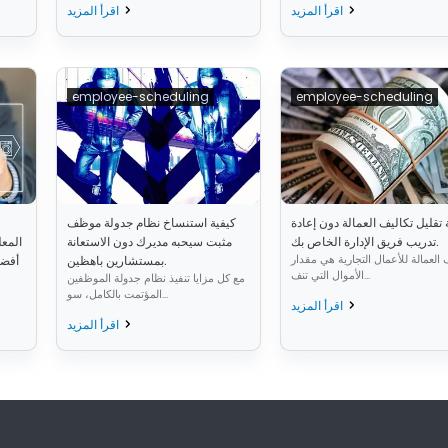
اقرأ المزيد
اقرأ المزيد
employee-scheduling
employee-scheduling
 تقليل تكاليف العمالة دون إعادة
كيفية استنساخ نظام جدولة موظف
تدريب فريق الإدارة الخاص بك.
مثبت سيحبه مديرك دون الاستعانة
المعل
 العمالة للأعمال التجارية هي مقدار
بمستشارين باهظين.
أفضل
الأموال التي تنف...
مع كل مزايا تنفيذ نظام جدولة الموظفين
المؤتمت بالكامل، سو...
اقرأ المزيد
اقرأ المزيد