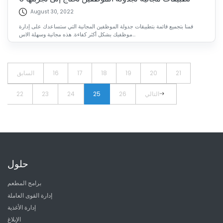
August 30, 2022
قمنا بتجميع قائمة بتطبيقات جدولة الموظفين المجانية التي ستساعدك على إدارة
موظفيك بشكل أكثر كفاءة. هذه مجانية وسهلة الاس...
21
20
19
18
17
16
السابق
التالي
26
25
24
23
22
حلول
برامج المطعم
إدارة القوى العاملة
إدارة الأغذية
الإبلاغ