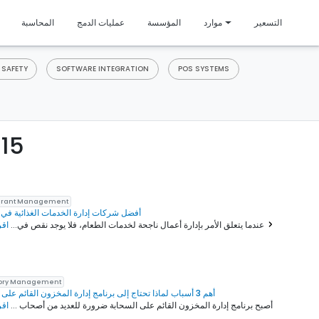
متمي
التسعير
موارد
المؤسسة
عمليات الدمج
المحاسبة
 SAFETY
SOFTWARE INTEGRATION
POS SYSTEMS
مدونة إد
urant Management
أفضل شركات إدارة الخدمات الغذائية في 
اقرأ المزيد
عندما يتعلق الأمر بإدارة أعمال ناجحة لخدمات الطعام، فلا يوجد نقص في...
tory Management
أهم 3 أسباب لماذا تحتاج إلى برنامج إدارة المخزون القائم على السحابة
أصبح برنامج إدارة المخزون القائم على السحابة ضرورة للعديد من أصحاب ...
اقر