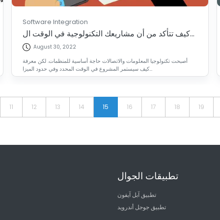
Software Integration
كيف تتأكد من أن مشاريعك التكنولوجية في الوقت ال...
August 30, 2022
أصبحت تكنولوجيا المعلومات والاتصالات حاجة أساسية للمنظمات. لكن معرفة
كيف سيستمر المشروع في الوقت المحدد وفي حدود الميزا...
11
12
13
14
15
16
17
18
19
تطبيقات الجوال
تطبيق آبل آيفون
تطبيق جوجل أندرويد