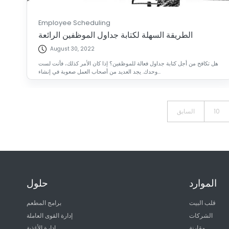
Employee Scheduling
الطريقة السهلة لكتابة جداول الموظفين الرائعة
August 30, 2022
هل تكافح من أجل كتابة جداول فعالة للموظفين؟ إذا كان الأمر كذلك، فأنت لست
وحدك. يجد العديد من أصحاب العمل صعوبة في إنشاء...
10
السابق
الموارد
حلول
قلب البيت
برامج المطعم
الشركات
إدارة القوى العاملة
مقارنة
إدارة الأغذية