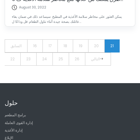
August 30, 2022
يمكن العثور على مخاطر سلامة الأغذية في المطبخ. سيساعد ذلك في ضمان بقاء
عائلتك بصحة جيدة أثناء تناول الطعام. قل وداعًا ل...
21
20
19
18
17
16
السابق
التالي
26
25
24
23
22
حلول
برامج المطعم
إدارة القوى العاملة
إدارة الأغذية
الإبلاغ