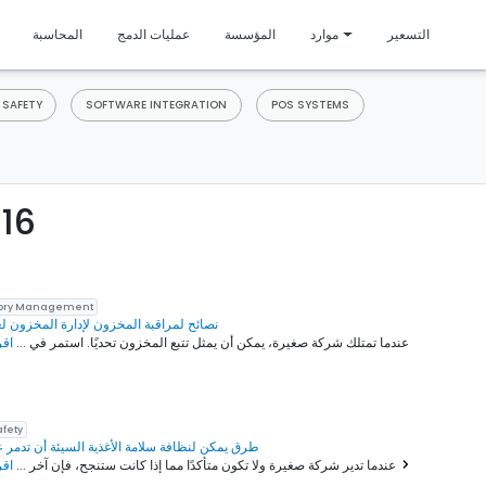
متمي
التسعير
موارد
المؤسسة
عمليات الدمج
المحاسبة
 SAFETY
SOFTWARE INTEGRATION
POS SYSTEMS
مدونة إد
tory Management
10 نصائح لمراقبة المخزون لإدارة المخزون ل
عندما تمتلك شركة صغيرة، يمكن أن يمثل تتبع المخزون تحديًا. استمر في ...
اقر
afety
10 طرق يمكن لنظافة سلامة الأغذية السيئة أن تدمر 
اقرأ المزيد
عندما تدير شركة صغيرة ولا تكون متأكدًا مما إذا كانت ستنجح، فإن آخر ...