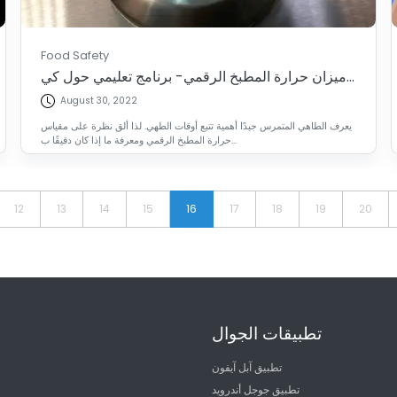
Food Safety
ميزان حرارة المطبخ الرقمي- برنامج تعليمي حول كي...
August 30, 2022
يعرف الطاهي المتمرس جيدًا أهمية تتبع أوقات الطهي. لذا ألق نظرة على مقياس
حرارة المطبخ الرقمي ومعرفة ما إذا كان دقيقًا ب...
12
13
14
15
16
17
18
19
20
تطبيقات الجوال
تطبيق آبل آيفون
تطبيق جوجل أندرويد