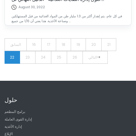
August 30, 2022
في كل عام، يتم إهدار أكثر من 1.3 مليار طن من المواد الغذائية من قبل المستهلكين
وصناعة الأغذية. هذا يعني أن 1/6 من جميع ...
21
20
19
18
17
16
السابق
التالي
26
25
24
23
22
حلول
برامج المطعم
إدارة القوى العاملة
إدارة الأغذية
الإبلاغ