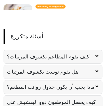
Inventory Management
6 مقاييس لمخزون الوجبات السريعة تحافظ
على تكلفة الطعام تحت السيطرة
Derrick McMahon
Feb 14, 2026
أسئلة متكررة
Employee Scheduling
قائمة مراجعة تدريب موظفي المطعم
Derrick McMahon
Feb 12, 2026
كيف تقوم المطاعم بكشوف المرتبات؟
هل يقوم توست بكشوف المرتبات
Food Safety
قائمة التحقق من سلامة الغذاء للمطاعم
Derrick McMahon
Feb 11, 2026
ماذا يجب أن يكون جدول رواتب المطعم؟
كيف يحصل الموظفون ذوو البقشيش على
Restaurant Management