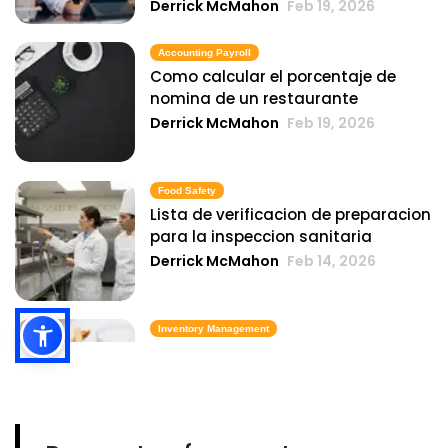
Derrick McMahon
Feb 19, 2026
Accounting Payroll
Como calcular el porcentaje de
nomina de un restaurante
Derrick McMahon
Feb 19, 2026
Food Safety
Lista de verificacion de preparacion
para la inspeccion sanitaria
Derrick McMahon
Feb 14, 2026
Inventory Management
6 metricas de inventario de comida
rapida que mantienen el costo de
los alimentos bajo control
Derrick McMahon
Feb 14, 2026