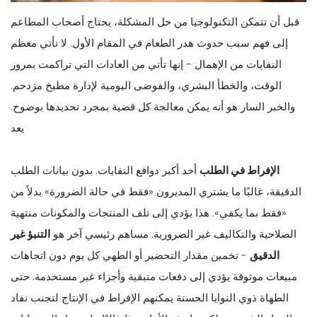
قبل أن تتمكن التكنولوجيا من حل المشكلة، يحتاج أصحاب المطاعم
إلى فهم سبب حدوث هدر الطعام في المقام الأول. لا تأتي معظم
النفايات من الإهمال - إنها تأتي من العادات التي تراكمت بمرور
الوقت، والخطأ البشري، والفوضى اليومية لإدارة مطبخ مزدحم.
والخبر السار هو أنه يمكن معالجة كل قضية بمجرد تحديدها بوضوح.
يعد
الإفراط في الطلب
أحد أكبر دوافع النفايات. بدون بيانات الطلب
الدقيقة، غالبًا ما يشتري المديرون «فقط في حالة الضرورة» بدلاً من
«فقط بما يكفي». هذا يؤدي إلى تلف المنتجات والمكونات منتهية
الصلاحية والتكاليف غير الضرورية. مساهم رئيسي آخر هو
التنبؤ غير
الدقيق
- تخمين مقدار التحضير أو الطهي كل يوم دون اتجاهات
مبيعات موثوقة يؤدي إلى دفعات متبقية وأجزاء غير مستخدمة. حتى
الطهاة ذوي النوايا الحسنة يمكنهم الإفراط في الإنتاج لتجنب نفاد