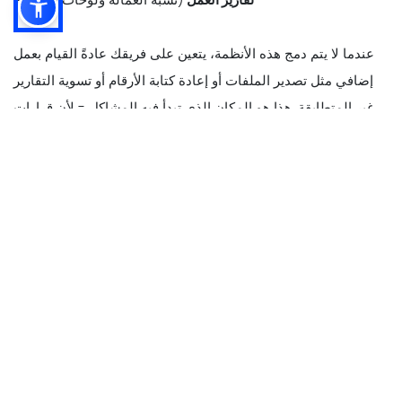
عندما لا يتم دمج هذه الأنظمة، يتعين على فريقك عادةً القيام بعمل
إضافي مثل تصدير الملفات أو إعادة كتابة الأرقام أو تسوية التقارير
غير المتطابقة. هذا هو المكان الذي تبدأ فيه المشاكل - لأن قرارات
العمل تعتمد على بيانات المبيعات والعمالة الدقيقة.
مع تكامل نقاط البيع، تنتقل البيانات الرئيسية تلقائيًا بين الأنظمة، مثل
-
- بيانات المبيعات
(إجمالي المبيعات والمبيعات بالساعة وجزء اليوم
والقناة)
- المعاملات وعدد الطلبات
(حتى تتمكن من تعيين الموظفين لحركة
الزوار الحقيقية، وليس التخمينات)
- ساعات العمل واللكمات
(بحيث تعكس تقارير العمل ما حدث