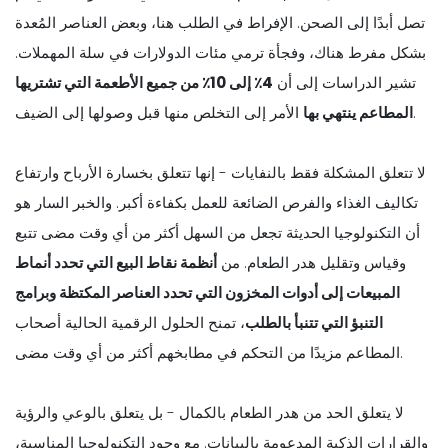
تصل أبدًا إلى الصحن. الإفراط في الطلب هنا، وبعض العناصر المُعدة
بشكل مفرط هناك، وفجأة ترمي مئات الدولارات في سلة المهملات.
تشير الدراسات إلى أن
4٪ إلى 10٪ من جميع الأطعمة التي تشتريها
الأمر إلى التخلص منها قبل وصولها إلى الضيف.
المطاعم ينتهي بها
لا تتعلق المشكلة فقط بالنفايات - إنها تتعلق بخسارة الأرباح وارتفاع
تكاليف الغذاء والفرص الضائعة للعمل بكفاءة أكبر. والخبر السار هو
أن التكنولوجيا الحديثة تجعل من السهل أكثر من أي وقت مضى تتبع
وقياس وتقليل هدر الطعام. من
أنظمة نقاط البيع التي تحدد أنماط
المبيعات إلى أدوات المخزون التي تحدد العناصر المكتظة وبرامج
التنبؤ التي تتنبأ بالطلب
، تمنح الحلول الرقمية الحالية أصحاب
المطاعم مزيدًا من التحكم في مطابخهم أكثر من أي وقت مضى.
لا يتعلق الحد من هدر الطعام بالكمال - بل يتعلق بالوعي والرؤية
والقرارات الذكية المدعومة بالبيانات. مع وجود التكنولوجيا المناسبة،