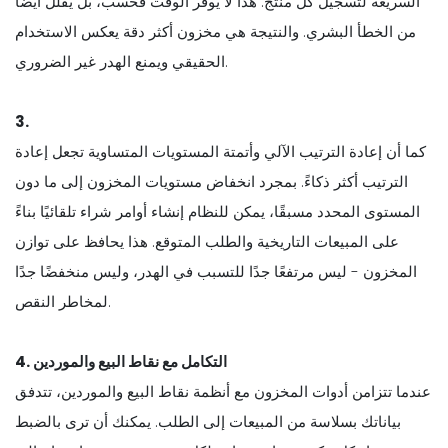
السريعة لتسجيل كل منتج. هذا لا يوفر الوقت فحسب، بل يقلل أيضًا
من الخطأ البشري. والنتيجة هي مخزون أكثر دقة يعكس الاستخدام
الحقيقي ويمنع الهدر غير الضروري.
3.
كما أن إعادة الترتيب الآلي وأتمتة المستويات المتساوية تجعل إعادة
الترتيب أكثر ذكاءً. بمجرد انخفاض مستويات المخزون إلى ما دون
المستوى المحدد مسبقًا، يمكن للنظام إنشاء أوامر شراء تلقائيًا بناءً
على المبيعات التاريخية والطلب المتوقع. هذا يحافظ على توازن
المخزون - ليس مرتفعًا جدًا للتسبب في الهدر، وليس منخفضًا جدًا
لمخاطر النقص.
4. التكامل مع نقاط البيع والموردين
عندما تتزامن أدوات المخزون مع أنظمة نقاط البيع والموردين، تتدفق
بياناتك بسلاسة من المبيعات إلى الطلب. يمكنك أن ترى بالضبط