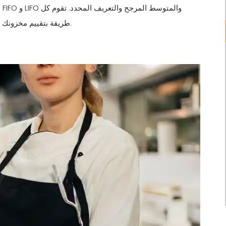
ه
طريقة بتقييم مخزونك بشكل مختلف، ويمكن أن يغير ذلك طريقة رؤيتك لأرباحك ونفقاتك.