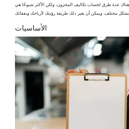
ناك عدة طرق لحساب تكاليف المخزون، ولكن الأكثر شيوعًا هي FIFO و LIFO والمتوسط المرجح والتعريف المحدد. تقوم كل
الأساسيات