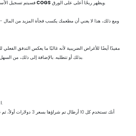
ويظهر ربحًا أعلى على الورق.
يؤدي هذا عادةً إلى انخفاض COGS
فسيتم تسجيل الأسهم
ومع ذلك، هذا لا يعني أن مطعمك يكسب فجأة المزيد من المال - 
بذلك أو تتطلبه. بالإضافة إلى ذلك، من السهل إدارتها عمليًا لأنها تتوافق مع فكرة استخدام الطعام قبل أن يفسد.
- الأسبوع الثاني. اشترِ 10 رطل من الدجاج بسعر 4 دولارات للرطل.