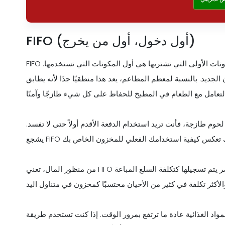
FIFO (أول دخول، أول من يخرج)
نات الأولى التي تشتريها هي أول المكونات التي تستخدمها.
جديد. بالنسبة لمعظم المطاعم، يعد هذا منطقيًا جدًا لأنه يطابق
 طازجة، فأنت تريد استخدام الدفعة الأقدم أولاً حتى لا تفسد.
من منظور المال، تعني FIFO أن تكلفة أقدم العناصر يتم تسجيلها كتكلفة السلع المباعة (COGS) عند إعداد وجباتك. يظل المخزون
ائية عادة ما ترتفع بمرور الوقت. إذا كنت تستخدم طريقة FIFO في أوقات ارتفاع التكاليف،