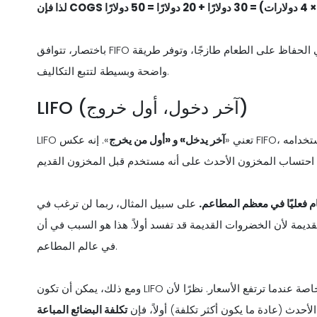
باختصار، تتوافق FIFO جيدًا مع كيفية استخدام المطاعم فعليًا للمخزون، وتساعد في الحفاظ على الطعام طازجًا، وتوفر طريقة
واضحة وبسيطة لتتبع التكاليف.
LIFO (آخر دخول، أول خروج)
LIFO تعني «
آخر يدخل» و «أول من يخرج
». إنه عكس FIFO، مما يعني أنك تفترض أن المخزون الذي تم شراؤه مؤخرًا يتم استخدامه
ام فعليًا في معظم المطاعم.
على سبيل المثال، ربما لن ترغب في
ن الخضروات القديمة قد تفسد أولاً. هذا هو السبب في أن LIFO أقل شيوعًا
في عالم المطاعم.
ومع ذلك، يمكن أن تكون LIFO مفيدة من وجهة نظر مالية وضريبية - خاصة عندما ترتفع الأسعار. نظرًا لأن LIFO تفترض أنك تستخدم
لأحدث (عادة ما يكون أكثر تكلفة) أولاً، فإن
تكلفة البضائع المباعة