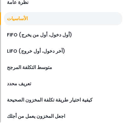
نظرة عامة
Employee Scheduling
الأساسيات
قائمة مراجعة تدريب موظفي المطعم
Derrick McMahon
Feb 12, 2026
FIFO (أول دخول، أول من يخرج)
LIFO (آخر دخول، أول خروج)
Food Safety
قائمة التحقق من سلامة الغذاء للمطاعم
متوسط التكلفة المرجح
Derrick McMahon
Feb 11, 2026
تعريف محدد
كيفية اختيار طريقة تكلفة المخزون الصحيحة
Restaurant Management
كيف تعرف ما إذا كان مطعمك قد تجاوز
مجموعته التقنية
اجعل المخزون يعمل من أجلك
Derrick McMahon
Feb 04, 2026