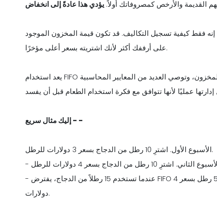
 القديمة والأرخص كمصروفاتك أولاً.
إنه فقط كيفية تسجيل التكاليف. قد تكون قيمة المخزون الموجود
على أرففك أكثر لأنك اشتريته بسعر أعلى مؤخرًا.
يعد استخدام FIFO مفيدًا أيضًا للأغراض الضريبية لأنه غالبًا ما يعكس التدفق الفعلي للمخزون، وتوصي العديد من المعايير المحاسبية
إليك مثال سريع - -
الأسبوع الأول. اشترِ 10 رطل من الدجاج بسعر 3 دولارات للرطل.
- عندما تستخدم 15 رطلاً من الدجاج، يفترض FIFO أنك تستخدم كل 10 أرطال تم شراؤها بسعر 3 دولارات أولاً، ثم 5 رطل بسعر 4
دولارات.