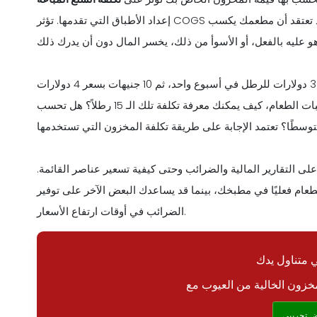
إعداد الأطباق التي تقدمها. تؤثر COGS بشكل مباشر على أرباحك. إذا لم تقم بتتبع ذلك بشكل صحيح، فقد تعتقد أن مطعمك يكسب
تخيل أنك تشتري 10 أرطال من الدجاج بسعر 3 دولارات للرطل في أسبوع واحد، ثم 10 جنيهات بسعر 4 دولارات
للرطل في الأسبوع التالي. عندما تستخدم 15 رطلاً لإعداد وجبات الطعام، كيف يمكنك معرفة تكلفة تلك الـ 15 رطلاً؟ هل تحسب
ى التقارير المالية والضرائب وحتى كيفية تسعير عناصر القائمة.
عام فعليًا في مطبخك، بينما قد يساعدك البعض الآخر على توفير
الضرائب في أوقات ارتفاع الأسعار.
متناول يدك
 تجريبي