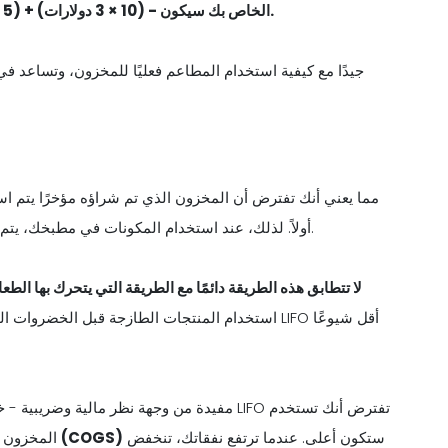
لذا فإن COGS الخاص بك سيكون - (10 × 3 دولارات) + (5 × 4 دولارات) = 30 دولارًا + 20 دولارًا = 50 دولارًا.
أولاً. لذلك، عند استخدام المكونات في مطبخك، يتم احتساب المخزون الأحدث على أنه مستخدم قبل المخزون القديم.
لا تتطابق هذه الطريقة دائمًا مع الطريقة التي يتحرك بها الطع
استخدام المنتجات الطازجة قبل الخضروات القديمة لأ
ستكون أعلى. عندما ترتفع نفقاتك، تنخفض
(COGS)
المخزون ا