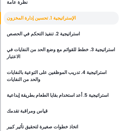
نظرة عامة
Employee Scheduling
الإستراتيجية 1. تحسين إدارة المخزون
قائمة مراجعة تدريب موظفي المطعم
Derrick McMahon
Feb 12, 2026
استراتيجية 2. تنفيذ التحكم في الحصص
استراتيجية 3. خطط للقوائم مع وضع الحد من النفايات في
الاعتبار
Food Safety
قائمة التحقق من سلامة الغذاء للمطاعم
Derrick McMahon
Feb 11, 2026
استراتيجية 4. تدريب الموظفين على التوعية بالنفايات
والحد من النفايات
استراتيجية 5. أعد استخدام بقايا الطعام بطريقة إبداعية
Restaurant Management
كيف تعرف ما إذا كان مطعمك قد تجاوز
مجموعته التقنية
قياس ومراقبة تقدمك
Derrick McMahon
Feb 04, 2026
اتخاذ خطوات صغيرة لتحقيق تأثير كبير