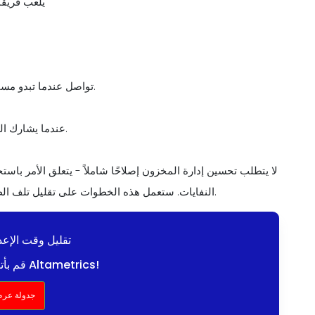
يلعب فريقك
- تواصل عندما تبدو مستويات المخزون منخفضة أو تقترب المنتجات من انتهاء صلاحيتها.
عندما يشارك الجميع في منع النفايات، يعمل المطبخ بشكل أكثر كفاءة ومسؤولية.
لا يتطلب تحسين إدارة المخزون إصلاحًا شاملاً - يتعلق الأمر با
النفايات. ستعمل هذه الخطوات على تقليل تلف الطعام وخفض التكاليف وتعزيز ربحية مطعمك بطريقة قابلة للقياس.
تقليل وقت الإعدا
قم بأتمتة مطبخك باستخدام Altametrics!
جدولة عرض