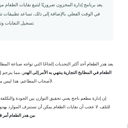
يعد برنامج إدارة المخزون ضروريًا لتتبع نفايات الطعام م
في الوقت الفعلي. بالإضافة إلى ذلك، تساعد تطبيقات ت
تسجيل النفايات وتحليلها، وتمكين المطاعم من تقليل التلف وتحسين الكفاءة.
يعد هدر الطعام أحد أكثر التحديات إلحاحًا التي تواجه صناعة المط
الطعام في المطابخ التجارية ينتهي به الأمر إلى الهدر
، مما يترجم 
لأصحاب المطاعم، هذا ليس مجرد مصدر قلق بيئي - إنه تهديد خطير للربحية والكفاءة التشغيلية.
إن إدارة مطعم ناجح يعني تحقيق التوازن بين الجودة والتكلفة
للتلف. لا عجب أن نفايات الطعام يمكن أن تستنزف الموارد بهدو
عند التعامل معه باستراتيجيات بسيطة وعملية.
من هدر الطعام أمر ق