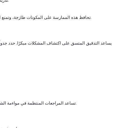
- تدريب الموظفين على استخدام المخزون الأمامي (الأقدم) دائمًا أولاً.
تحافظ هذه الممارسة على المكونات طازجة، وتمنع النفايات المرتبطة بانتهاء الصلاحية، وتضمن جودة الطعام المتسقة.
يساعد التدقيق المتسق على اكتشاف المشكلات مبكرًا. حدد جدولًا 
تساعد المراجعات المنتظمة في مواءمة الشراء مع الاستخدام الفعلي للمطبخ، مما يمنع الفائض غير الضروري.