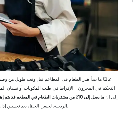
غالبًا ما يبدأ هدر الطعام في المطاعم قبل وقت طويل من وص
التحكم في المخزون - الإفراط في طلب المكونات أو نسيان المخز
إلى أن
ما يصل إلى 10٪ من مشتريات الطعام في المطعم قد يتم إهدارها بسبب سوء إدارة المخزون وحده، مما
الربحية. لحسن الحظ، يعد تحسين إدارة المخزون أحد أسهل الطرق وأكثرها تأثيرًا لمعالجة هذه المشكلة.