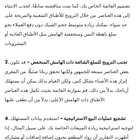
تصميم القائمة الخاص بك، كما تمت مناقشته سابقًا، لجذب الانتباه
إلى هذه العناصر. من خلال الترويج للأطباق الشعبية والمربحة على
حد سواء، يمكنك زيادة متوسط حجم الشيك دون دفع العملاء نحو
سلع باهظة الثمن ومنخفضة الهامش مثل الأطباق العادية أو
المشروبات.
3. تجنب الترويج للسلع الشائعة ذات الهامش المنخفض -
قد تكون
بعض العناصر ممتعة للجمهور ولكنها تحقق ربحًا ضئيلًا. من المغري
إبراز هذه الأشياء بشكل كبير، ولكن القيام بذلك يمكن أن يستهلك
أرباحك. بدلاً من ذلك، قم بموازنة القائمة بحيث تكمل هذه العناصر
الأطباق ذات الهامش الأعلى، بدلاً من أن تطغى عليها.
4. تشجيع عمليات البيع الاستراتيجية -
استخدم بيانات المستهلك
لتوجيه استراتيجية زيادة المبيعات الخاصة بك. على سبيل المثال، إذا
أظهرت التقارير أن رواد المطعم يحبون إضافة إضافات أو مشاركة