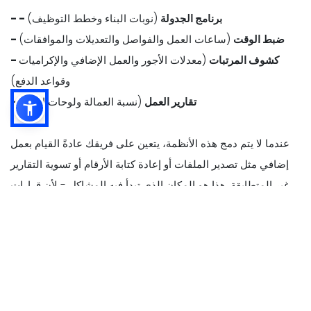
- - برنامج الجدولة
(نوبات البناء وخطط التوظيف)
- ضبط الوقت
(ساعات العمل والفواصل والتعديلات والموافقات)
- كشوف المرتبات
(معدلات الأجور والعمل الإضافي والإكراميات
وقواعد الدفع)
- تقارير العمل
(نسبة العمالة ولوحات الأداء)
عندما لا يتم دمج هذه الأنظمة، يتعين على فريقك عادةً القيام بعمل
إضافي مثل تصدير الملفات أو إعادة كتابة الأرقام أو تسوية التقارير
غير المتطابقة. هذا هو المكان الذي تبدأ فيه المشاكل - لأن قرارات
العمل تعتمد على بيانات المبيعات والعمالة الدقيقة.
مع تكامل نقاط البيع، تنتقل البيانات الرئيسية تلقائيًا بين الأنظمة، مثل
-
- بيانات المبيعات
(إجمالي المبيعات والمبيعات بالساعة وجزء اليوم