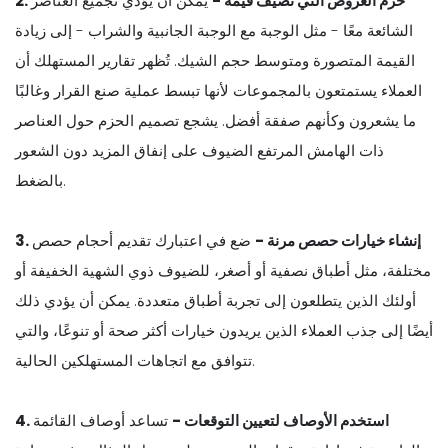
2. حزم العروض التي تضيف قيمة -
يمكن أن يؤدي تجميع العناصر
الشائعة معًا - مثل الوجبة مع الوجبة الجانبية والشراب - إلى زيادة
القيمة المتصورة ومتوسط حجم الشيك. تُظهر تقارير المستهلك أن
العملاء يستمتعون بالمجموعات لأنها تبسط عملية صنع القرار وغالبًا
ما يشعرون وكأنهم صفقة أفضل. يشجع تصميم الحزم حول العناصر
ذات الهامش المرتفع الضيوف على إنفاق المزيد دون الشعور
بالضغط.
3. إنشاء خيارات حصص مرنة -
ضع في اعتبارك تقديم أحجام حصص
مختلفة، مثل أطباق نصفية أو أصغر، للضيوف ذوي الشهية الخفيفة أو
أولئك الذين يتطلعون إلى تجربة أطباق متعددة. يمكن أن يؤدي ذلك
أيضًا إلى جذب العملاء الذين يريدون خيارات أكثر صحة أو تنوعًا، والتي
تتوافق مع اتجاهات المستهلكين الحالية.
4. استخدم الأوصاف لتعيين التوقعات -
تساعد أوصاف القائمة