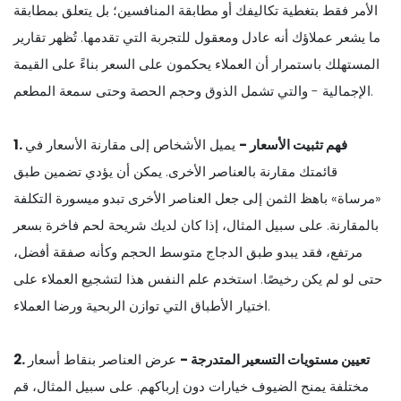
الأمر فقط بتغطية تكاليفك أو مطابقة المنافسين؛ بل يتعلق بمطابقة
ما يشعر عملاؤك أنه عادل ومعقول للتجربة التي تقدمها. تُظهر تقارير
المستهلك باستمرار أن العملاء يحكمون على السعر بناءً على القيمة
الإجمالية - والتي تشمل الذوق وحجم الحصة وحتى سمعة المطعم.
1. فهم تثبيت الأسعار -
يميل الأشخاص إلى مقارنة الأسعار في
قائمتك مقارنة بالعناصر الأخرى. يمكن أن يؤدي تضمين طبق
«مرساة» باهظ الثمن إلى جعل العناصر الأخرى تبدو ميسورة التكلفة
بالمقارنة. على سبيل المثال، إذا كان لديك شريحة لحم فاخرة بسعر
مرتفع، فقد يبدو طبق الدجاج متوسط الحجم وكأنه صفقة أفضل،
حتى لو لم يكن رخيصًا. استخدم علم النفس هذا لتشجيع العملاء على
اختيار الأطباق التي توازن الربحية ورضا العملاء.
2. تعيين مستويات التسعير المتدرجة -
عرض العناصر بنقاط أسعار
مختلفة يمنح الضيوف خيارات دون إرباكهم. على سبيل المثال، قم