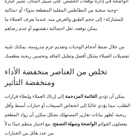
الواضحة في إدارة توقعات الحصص. على سبيل المثال، تشير عبارة
«وجبة سخية من البطاطس المقلية المقطعة يدويًا» أو «مثالية
للمشاركة» إلى حجم الطبق والغرض منه. عندما يعرف العملاء ما
يمكن توقعه، تقل احتمالية دهشتهم أو عدم رضاهم.
من خلال ضبط أحجام الوجبات وتقديم حزم مدروسة، يمكنك تلبية
تفضيلات العملاء بشكل أفضل وتقليل الفاقد وتحسين ربحية مطعمك.
تخلص من العناصر منخفضة الأداء
ومنخفضة التأثير
يمكن أن تؤدي
القائمة المزدحمة
إلى إرباك العملاء وإبطاء قرارات
الطلب، مما يؤدي غالبًا إلى انخفاض المبيعات أو خيارات أبسط وأقل
ربحية. تُظهر بيانات تقارير المستهلك بشكل متكرر أن رواد المطعم
يفضلون القوائم
الواضحة وسهلة التصفح
، مع اختيار منظم جيدًا بدلاً
من عدد هائل من الخيارات.