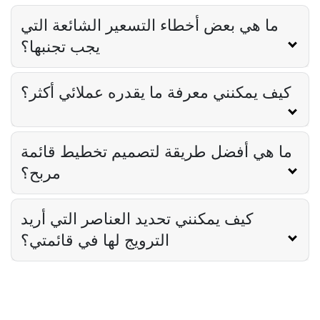
Derrick McMahon
Feb 12, 2026
ما هي بعض أخطاء التسعير الشائعة التي
يجب تجنبها؟
Food Safety
كيف يمكنني معرفة ما يقدره عملائي أكثر؟
قائمة التحقق من سلامة الغذاء للمطاعم
Derrick McMahon
Feb 11, 2026
ما هي أفضل طريقة لتصميم تخطيط قائمة
مربح؟
Restaurant Management
كيف تعرف ما إذا كان مطعمك قد تجاوز
مجموعته التقنية
كيف يمكنني تحديد العناصر التي أريد
Derrick McMahon
Feb 04, 2026
الترويج لها في قائمتي؟
Restaurant Management
كيفية تقليل ساعات العمل الإضافية في
المطاعم
Derrick McMahon
Feb 04, 2026