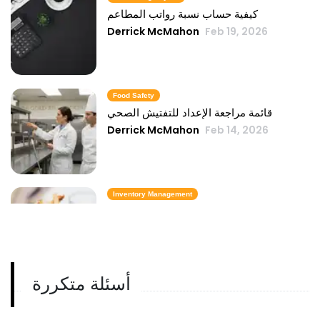
كيفية حساب نسبة رواتب المطاعم
Derrick McMahon
Feb 19, 2026
Food Safety
قائمة مراجعة الإعداد للتفتيش الصحي
Derrick McMahon
Feb 14, 2026
Inventory Management
6 مقاييس لمخزون الوجبات السريعة تحافظ
على تكلفة الطعام تحت السيطرة
Derrick McMahon
Feb 14, 2026
أسئلة متكررة
Employee Scheduling
قائمة مراجعة تدريب موظفي المطعم