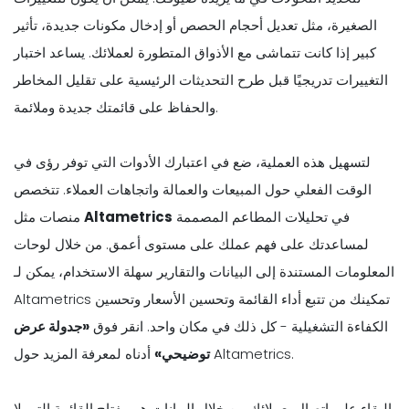
الصغيرة، مثل تعديل أحجام الحصص أو إدخال مكونات جديدة، تأثير
كبير إذا كانت تتماشى مع الأذواق المتطورة لعملائك. يساعد اختبار
التغييرات تدريجيًا قبل طرح التحديثات الرئيسية على تقليل المخاطر
والحفاظ على قائمتك جديدة وملائمة.
لتسهيل هذه العملية، ضع في اعتبارك الأدوات التي توفر رؤى في
الوقت الفعلي حول المبيعات والعمالة واتجاهات العملاء. تتخصص
في تحليلات المطاعم المصممة
Altametrics
منصات مثل
لمساعدتك على فهم عملك على مستوى أعمق. من خلال لوحات
المعلومات المستندة إلى البيانات والتقارير سهلة الاستخدام، يمكن لـ
Altametrics تمكينك من تتبع أداء القائمة وتحسين الأسعار وتحسين
الكفاءة التشغيلية - كل ذلك في مكان واحد. انقر فوق
«جدولة عرض
أدناه لمعرفة المزيد حول Altametrics.
توضيحي»
البقاء على اتصال بعملائك من خلال البيانات هو مفتاح القائمة التي لا